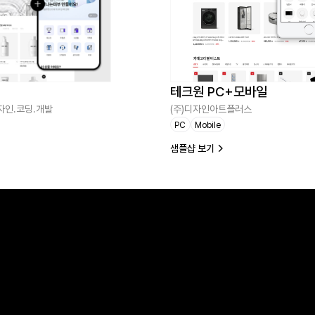
테크원 PC+모바일
자인.코딩.개발
(주)디자인아트플러스
PC
Mobile
샘플샵 보기