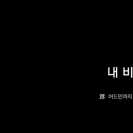
쇼
핑
몰
디
자
인
내 
스
킨
스
어드민까지
토
어