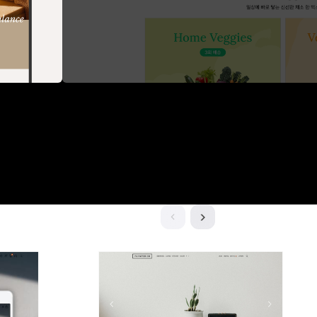
이
다
전
음
버
버
튼
튼